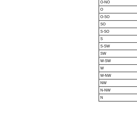
O-NO
O
O-SO
SO
S-SO
S
S-SW
SW
W-SW
W
W-NW
NW
N-NW
N