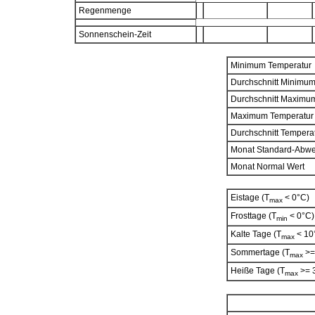
Regenmenge
Sonnenschein-Zeit
Minimum Temperatur
Durchschnitt Minimu
Durchschnitt Maximu
Maximum Temperatur
Durchschnitt Tempera
Monat Standard-Abw
Monat Normal Wert
Eistage (T
< 0°C)
max
Frosttage (T
< 0°C)
min
Kalte Tage (T
< 10
max
Sommertage (T
>=
max
Heiße Tage (T
>= 
max