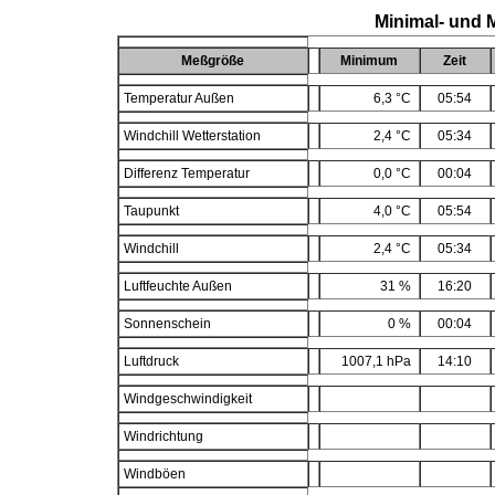
Minimal- und 
Meßgröße
Minimum
Zeit
Temperatur Außen
6,3 °C
05:54
Windchill Wetterstation
2,4 °C
05:34
Differenz Temperatur
0,0 °C
00:04
Taupunkt
4,0 °C
05:54
Windchill
2,4 °C
05:34
Luftfeuchte Außen
31 %
16:20
Sonnenschein
0 %
00:04
Luftdruck
1007,1 hPa
14:10
Windgeschwindigkeit
Windrichtung
Windböen