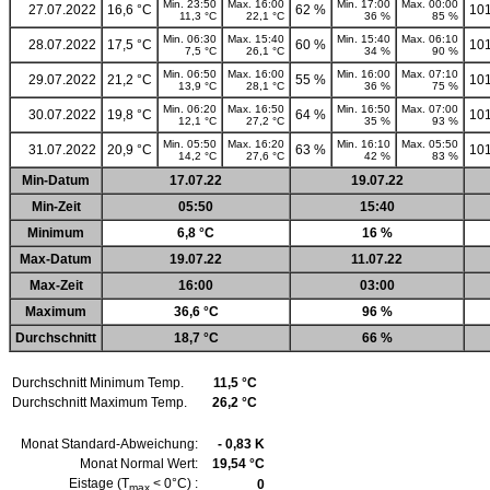
Min. 23:50
Max. 16:00
Min. 17:00
Max. 00:00
27.07.2022
16,6 °C
62 %
101
11,3 °C
22,1 °C
36 %
85 %
Min. 06:30
Max. 15:40
Min. 15:40
Max. 06:10
28.07.2022
17,5 °C
60 %
101
7,5 °C
26,1 °C
34 %
90 %
Min. 06:50
Max. 16:00
Min. 16:00
Max. 07:10
29.07.2022
21,2 °C
55 %
101
13,9 °C
28,1 °C
36 %
75 %
Min. 06:20
Max. 16:50
Min. 16:50
Max. 07:00
30.07.2022
19,8 °C
64 %
101
12,1 °C
27,2 °C
35 %
93 %
Min. 05:50
Max. 16:20
Min. 16:10
Max. 05:50
31.07.2022
20,9 °C
63 %
101
14,2 °C
27,6 °C
42 %
83 %
Min-Datum
17.07.22
19.07.22
Min-Zeit
05:50
15:40
Minimum
6,8 °C
16 %
Max-Datum
19.07.22
11.07.22
Max-Zeit
16:00
03:00
Maximum
36,6 °C
96 %
Durchschnitt
18,7 °C
66 %
Durchschnitt Minimum Temp.
11,5 °C
Durchschnitt Maximum Temp.
26,2 °C
Monat Standard-Abweichung:
- 0,83 K
Monat Normal Wert:
19,54 °C
Eistage (T
< 0°C) :
0
max