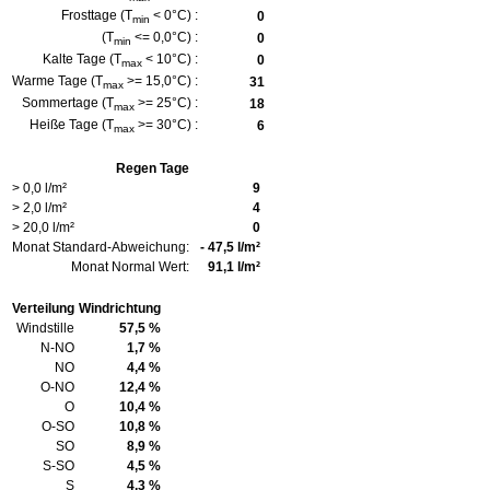
Frosttage (T
< 0°C) :
0
min
(T
<= 0,0°C) :
0
min
Kalte Tage (T
< 10°C) :
0
max
Warme Tage (T
>= 15,0°C) :
31
max
Sommertage (T
>= 25°C) :
18
max
Heiße Tage (T
>= 30°C) :
6
max
Regen Tage
> 0,0 l/m²
9
> 2,0 l/m²
4
> 20,0 l/m²
0
Monat Standard-Abweichung:
- 47,5 l/m²
Monat Normal Wert:
91,1 l/m²
Verteilung
Windrichtung
Windstille
57,5 %
N-NO
1,7 %
NO
4,4 %
O-NO
12,4 %
O
10,4 %
O-SO
10,8 %
SO
8,9 %
S-SO
4,5 %
S
4,3 %