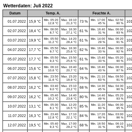
Wetterdaten: Juli 2022
Datum
Temp. A.
Feuchte A.
Min. 05:20
Max. 16:10
Min. 17:00
Max. 02:50
01.07.2022
15,9 °C
73 %
101
12,8 °C
21,3 °C
45 %
90 %
Min. 06:00
Max. 16:30
Min. 16:40
Max. 06:00
02.07.2022
18,4 °C
61 %
102
8,7 °C
27,1 °C
31 %
93 %
Min. 05:50
Max. 14:20
Min. 14:00
Max. 06:20
03.07.2022
19,9 °C
61 %
101
11,2 °C
28,4 °C
29 %
91 %
Min. 05:50
Max. 16:30
Min. 16:40
Max. 06:00
04.07.2022
17,7 °C
62 %
101
9,7 °C
25,6 °C
33 %
92 %
Min. 05:50
Max. 15:50
Min. 15:40
Max. 05:20
05.07.2022
17,7 °C
61 %
102
9,3 °C
25,6 °C
33 %
90 %
Min. 06:10
Max. 16:40
Min. 16:40
Max. 06:30
06.07.2022
15,6 °C
64 %
102
10,6 °C
20,7 °C
43 %
87 %
Min. 23:50
Max. 15:20
Min. 21:10
Max. 09:50
07.07.2022
15,8 °C
76 %
102
11,6 °C
18,9 °C
63 %
91 %
Min. 03:40
Max. 15:10
Min. 14:30
Max. 04:30
08.07.2022
16,2 °C
68 %
102
9,0 °C
23,2 °C
45 %
90 %
Min. 05:40
Max. 14:40
Min. 14:40
Max. 05:20
09.07.2022
16,2 °C
80 %
102
10,2 °C
23,8 °C
49 %
93 %
Min. 05:30
Max. 12:20
Min. 11:20
Max. 06:30
10.07.2022
13,1 °C
85 %
102
8,1 °C
16,5 °C
60 %
95 %
Min. 23:40
Max. 17:10
Min. 17:20
Max. 03:00
11.07.2022
16,3 °C
84 %
102
12,8 °C
22,1 °C
60 %
96 %
Min. 05:40
Max. 17:00
Min. 16:50
Max. 06:10
12.07.2022
19,5 °C
68 %
102
9,3 °C
29,2 °C
31 %
95 %