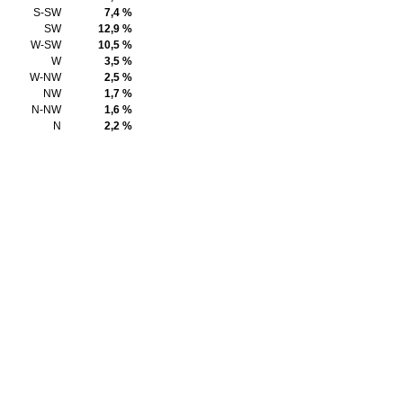
S-SW
7,4 %
SW
12,9 %
W-SW
10,5 %
W
3,5 %
W-NW
2,5 %
NW
1,7 %
N-NW
1,6 %
N
2,2 %