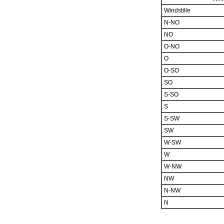
Windstille
N-NO
NO
O-NO
O
O-SO
SO
S-SO
S
S-SW
SW
W-SW
W
W-NW
NW
N-NW
N