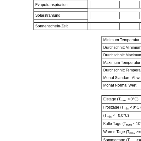
Evapotranspiration
Solarstrahlung
Sonnenschein-Zeit
Minimum Temperatur
Durchschnitt Minimu
Durchschnitt Maximu
Maximum Temperatur
Durchschnitt Tempera
Monat Standard-Abw
Monat Normal Wert
Eistage (T
< 0°C)
max
Frosttage (T
< 0°C)
min
(T
<= 0,0°C)
min
Kalte Tage (T
< 10
max
Warme Tage (T
>=
max
Sommertage (T
>=