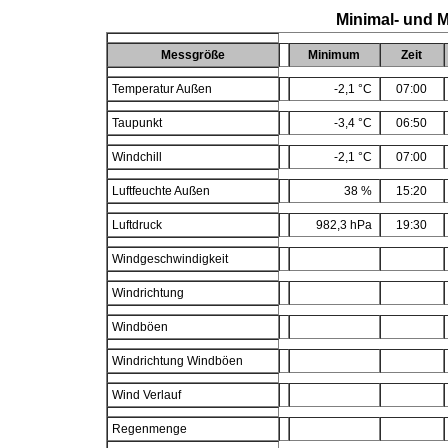
Minimal- und 
Messgröße
Minimum
Zeit
Temperatur Außen
-2,1 °C
07:00
Taupunkt
-3,4 °C
06:50
Windchill
-2,1 °C
07:00
Luftfeuchte Außen
38 %
15:20
Luftdruck
982,3 hPa
19:30
Windgeschwindigkeit
Windrichtung
Windböen
Windrichtung Windböen
Wind Verlauf
Regenmenge